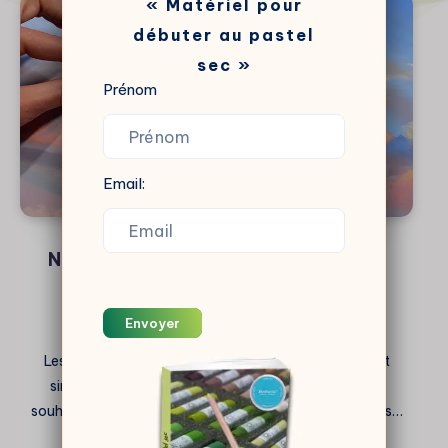
« Matériel pour
débuter au pastel
sec »
Prénom
Email:
Nuages au pastel sec : Améliorer leur
réalisme
By
Cindy Barillet
Envoyer
Les nuages au pastel sec peuvent être extrêmement
simples ou terriblement complexes selon les effets
souhaités. Dans cette vidéo, je vous guide à travers les…