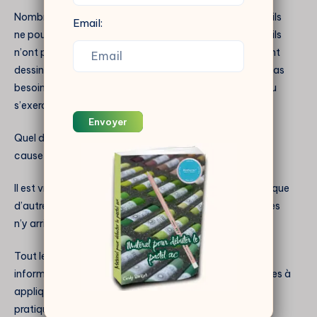
Nombreux sont ceux qui pensent encore aujourd’hui qu’ils
Email:
ne pourront jamais réussir de beaux tableaux. Parce qu’ils
n’ont pas « reçu le don ». Il y aurait ainsi ceux qui peuvent
dessiner, et ceux qui n’y arriveront pas. Ceux qui n’ont pas
besoin d’apprendre, ou très peu, et ceux qui auront beau
s’exercer encore et encore en vain.
Envoyer
Quel dommage de se priver d’un univers fantastique à
cause de cette croyance.
Il est vrai que certaines personnes apprennent plus vite que
d’autres. Mais en déduire que ceux qui sont moins rapides
n’y arriveront jamais est un sacré raccourci.
Tout le monde peut apprendre. Avec les bonnes
informations sur les façons de s’exercer et les techniques à
appliquer, c’est une simple question de volonté et de
pratique.