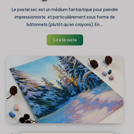
Le pastel sec est un médium fantastique pour peindre
impressionniste, et particulièrement sous forme de
bâtonnets (plutôt qu’en crayons). En…
Peindre
Lire la suite
impressionniste
au
pastel
sec
:
Mon
expérience
et
mes
astuces