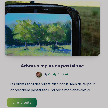
air
:
Mon
matériel
Arbres simples au pastel sec
By
Cindy Barillet
Les arbres sont des sujets fascinants. Rien de tel pour
apprendre le pastel sec ! J’ai posé mon chevalet au…
Arbres
Lire la suite
simples