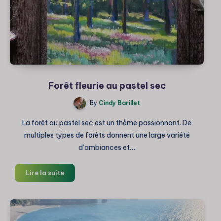
réalisme
Forêt fleurie au pastel sec
By
Cindy Barillet
La forêt au pastel sec est un thème passionnant. De
multiples types de forêts donnent une large variété
d’ambiances et…
Forêt
Lire la suite
fleurie
au
pastel
sec