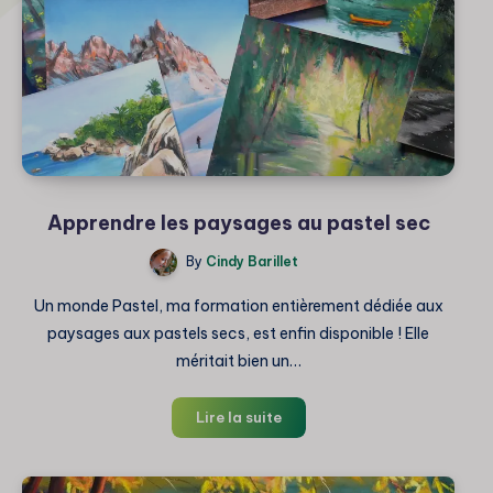
Apprendre les paysages au pastel sec
By
Cindy Barillet
Un monde Pastel, ma formation entièrement dédiée aux
paysages aux pastels secs, est enfin disponible ! Elle
méritait bien un…
Apprendre
Lire la suite
les
paysages
au