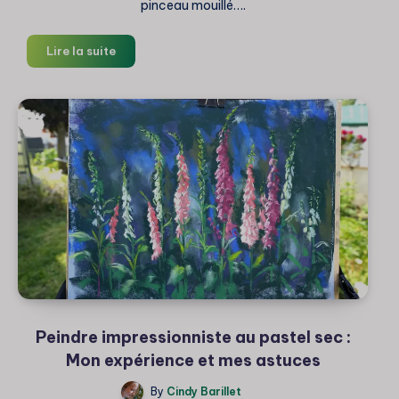
pinceau mouillé….
Diluer
Lire la suite
les
pastels
secs
:
Ce
qu’il
faut
savoir
Peindre impressionniste au pastel sec :
Mon expérience et mes astuces
By
Cindy Barillet