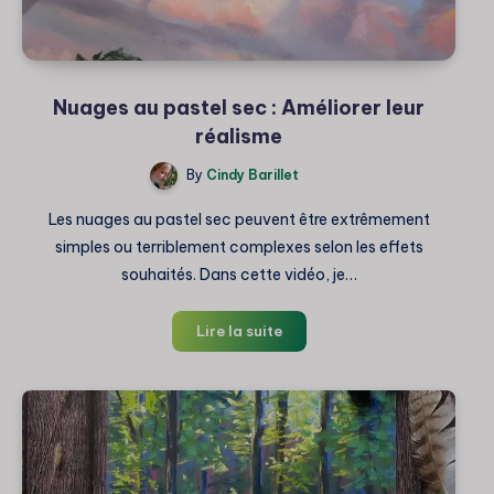
Nuages au pastel sec : Améliorer leur
réalisme
By
Cindy Barillet
Les nuages au pastel sec peuvent être extrêmement
simples ou terriblement complexes selon les effets
souhaités. Dans cette vidéo, je…
Nuages
Lire la suite
au
pastel
sec
:
Améliorer
leur