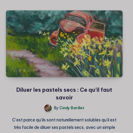
l’automne
aux
pastels
secs
Diluer les pastels secs : Ce qu’il faut
savoir
By
Cindy Barillet
C’est parce qu’ils sont naturellement solubles qu’il est
très facile de diluer ses pastels secs, avec un simple