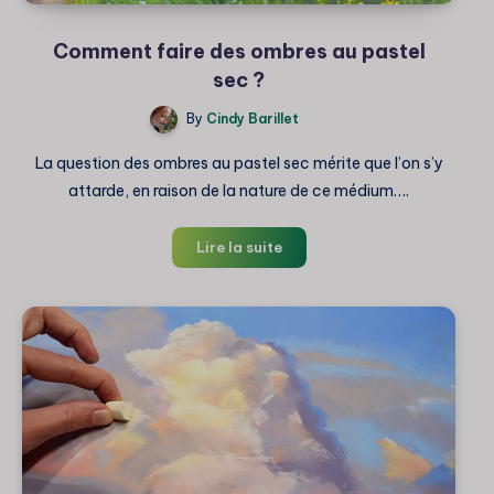
Comment faire des ombres au pastel
sec ?
By
Cindy Barillet
La question des ombres au pastel sec mérite que l’on s’y
attarde, en raison de la nature de ce médium….
Comment
Lire la suite
faire
des
ombres
au
pastel
sec
?