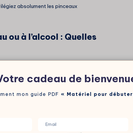
ivilégiez absolument les pinceaux
au ou à l’alcool : Quelles
leau à double entrée. Je vais comparer
non diluée, et l’appliquer à différentes
Votre cadeau de bienvenu
ndres.
ement mon guide PDF
« Matériel pour débuter