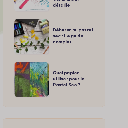
meilleurs
détaillé
pastels
secs
Débuter
?
Débuter au pastel
au
sec : Le guide
Comparatif
pastel
complet
détaillé
sec
:
Le
Quel
guide
Quel papier
papier
utiliser pour le
complet
utiliser
Pastel Sec ?
pour
le
Pastel
Sec
?