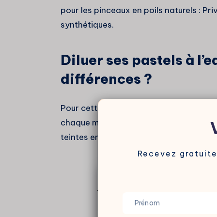
pour les pinceaux en poils naturels : Pr
synthétiques.
Diluer ses pastels à l’e
différences ?
Pour cette expérience, j’ai tracé un tab
chaque mode de dilution avec la couleur 
teintes en pastels durs et en pastels te
Recevez gratuit