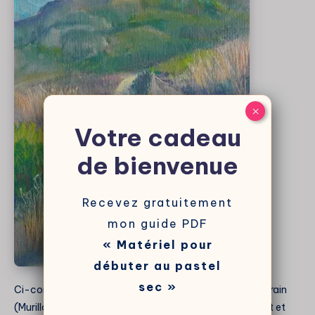
×
Votre cadeau
de bienvenue
Recevez gratuitement
mon guide PDF
« Matériel pour
débuter au pastel
sec »
Ci-contre, j’ai tenté de faire ce sentier sur un papier à grain
(Murillo) avec des pastels d’entrée de gamme (I love Art et