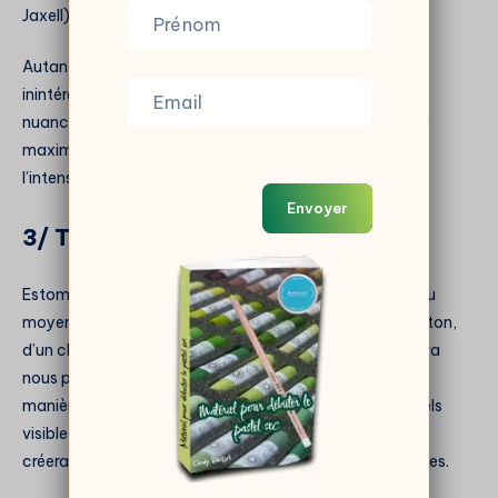
Jaxell) (qui soit dit en passant sont les mêmes).
Autant vous dire que c’était compliqué. Ce n’est pas
inintéressant ceci dit et parfois, on cherche à avoir des
nuances délicates et peu contrastantes. Mais là c’est le
maximum que j’ai pu obtenir en cherchant à pousser
l’intensité avec ce matériel.
Envoyer
3/ Trop d’estompe
Estomper le pastel sec consiste à étaler les pigments au
moyen d’une estompe en papier, de ses doigts, d’un coton,
d’un chiffon, d’un outil à PanPastel, bref.. D’un outil qui va
nous permettre de remplir les aspérités du papier de
manière uniforme, de se débarrasser des traits de pastels
visibles et aussi de fondre les couleurs entre elles. Cela
créera ainsi des transitions progressives très intéressantes.