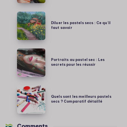
sec
:
Diluer
magie
les
Diluer les pastels secs : Ce qu’il
ou
faut savoir
pastels
catastrophe
secs
?
:
Ce
Portraits
qu’il
au
Portraits au pastel sec : Les
faut
secrets pour les réussir
pastel
savoir
sec
:
Les
Quels
secrets
sont
Quels sont les meilleurs pastels
pour
secs ? Comparatif détaillé
les
les
meilleurs
réussir
pastels
secs
Comments