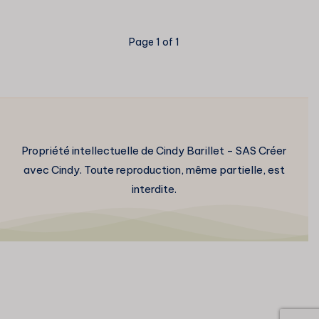
types
de
pastels
Page 1 of 1
Propriété intellectuelle de Cindy Barillet - SAS Créer
avec Cindy. Toute reproduction, même partielle, est
interdite.