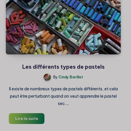
Les différents types de pastels
By
Cindy Barillet
Il existe de nombreux types de pastels différents, et cela
peut être perturbant quand on veut apprendre le pastel
sec….
Les
Lire la suite
différents