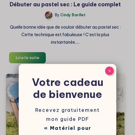
Débuter au pastel sec : Le guide complet
By
Cindy Barillet
Quelle bonne idée que de vouloir débuter au pastel sec :
Cette technique est fabuleuse ! C’est la plus
instantanée,…
Débuter
Lire la suite
au
×
pastel
sec
Votre cadeau
:
de bienvenue
Le
guide
complet
Recevez gratuitement
mon guide PDF
« Matériel pour