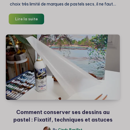
choix très limité de marques de pastels secs, il ne faut…
Quels
Lire la suite
sont
les
meilleurs
pastels
secs
?
Comparatif
détaillé
Comment conserver ses dessins au
pastel : Fixatif, techniques et astuces
By
Cindy Barillet