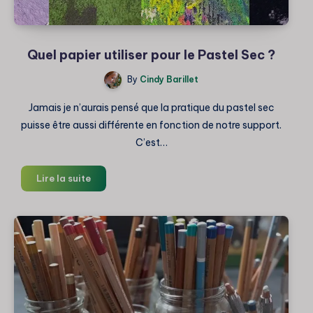
Quel papier utiliser pour le Pastel Sec ?
By
Cindy Barillet
Jamais je n’aurais pensé que la pratique du pastel sec
puisse être aussi différente en fonction de notre support.
C’est…
Quel
Lire la suite
papier
utiliser
pour
le
Pastel
Sec
?