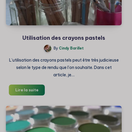
Utilisation des crayons pastels
By
Cindy Barillet
L’utilisation des crayons pastels peut être très judicieuse
selon le type de rendu que l’on souhaite. Dans cet
article, je…
Utilisation
Lire la suite
des
crayons
pastels