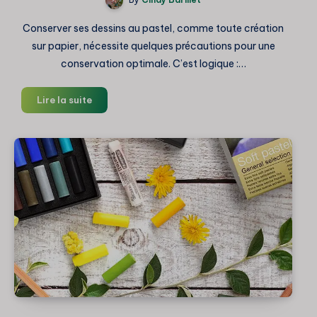
Conserver ses dessins au pastel, comme toute création
sur papier, nécessite quelques précautions pour une
conservation optimale. C’est logique :…
Comment
Lire la suite
conserver
ses
dessins
au
pastel
:
Fixatif,
techniques
et
astuces