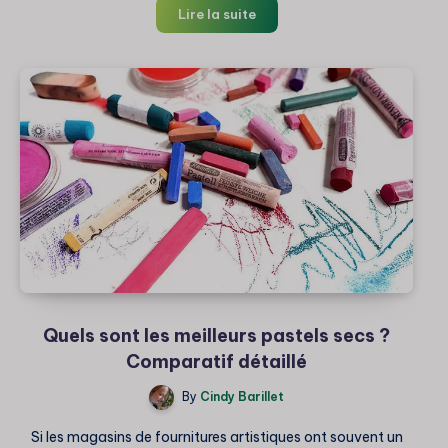
Pourquoi
Lire la suite
vos
pastels
secs
manquent
d’éclat
Quels sont les meilleurs pastels secs ?
Comparatif détaillé
By
Cindy Barillet
Si les magasins de fournitures artistiques ont souvent un