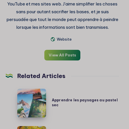
YouTube et mes sites web. J'aime simplifier les choses
sans pour autant sacrifier les bases, et je suis
persuadée que tout le monde peut apprendre à peindre
lorsque les informations sont bien transmises.
Website
View All Posts
Related Articles
Apprendre
les
Apprendre les paysages au pastel
sec
paysages
au
pastel
sec