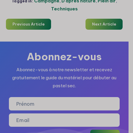
Campagne
,
D'après nature
,
Plein air
,
Tagged in:
Techniques
Previous Article
Next Article
Abonnez-vous
Abonnez-vous à notre newsletter et recevez
gratuitement le guide du matériel pour débuter au
pastel sec.