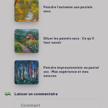
Peindre
l’automne
Peindre l’automne aux pastels
secs
aux
pastels
secs
Diluer
les
Diluer les pastels secs : Ce qu’il
faut savoir
pastels
secs
:
Ce
Peindre
qu’il
Peindre impressionniste au pastel
impressionniste
sec : Mon expérience et mes
faut
au
astuces
savoir
pastel
sec
:
Laisser un commentaire
Mon
expérience