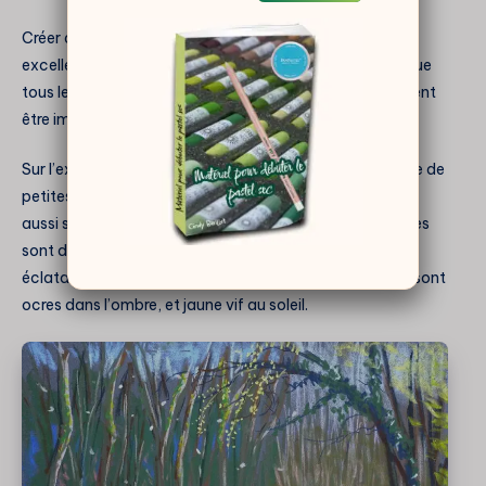
Créer des zones d’ombres portée sur le sol est une
excellente pratique. Cependant, il ne faut pas oublier que
tous les éléments qui se trouvent dans cette zone doivent
être impactés – pas seulement l’herbe.
Sur l’exemple de la démonstration, l’herbe est parsemée de
petites fleurs. Il est nécessaire de faire en sorte qu’elles
aussi soient impactées par la lumière. Les fleurs blanches
sont donc gris/bleu dans l’ombre, et d’un beau blanc
éclatant dans la lumière. Quant aux fleurs jaunes, elles sont
ocres dans l’ombre, et jaune vif au soleil.