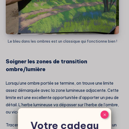
Le bleu dans les ombres est un classique qui fonctionne bien !
Soigner les zones de transition
ombre/lumière
Lorsqu’une ombre portée se termine, on trouve une limite
assez démarquée avec la zone lumineuse adjacente. Cette
limite est une excellente opportunitée d’apporter un peu de
détail. L’herbe lumineuse va dépasser sur l’herbe de l’ombre,
ou vice-versa selon les zones.
×
Votre cadeau
Tracer quelques brins avec l’arête du bâtonnet ou avec un