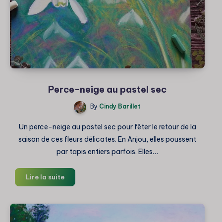
Perce-neige au pastel sec
By
Cindy Barillet
Un perce-neige au pastel sec pour fêter le retour de la
saison de ces fleurs délicates. En Anjou, elles poussent
par tapis entiers parfois. Elles…
Perce-
Lire la suite
neige
au
pastel
sec