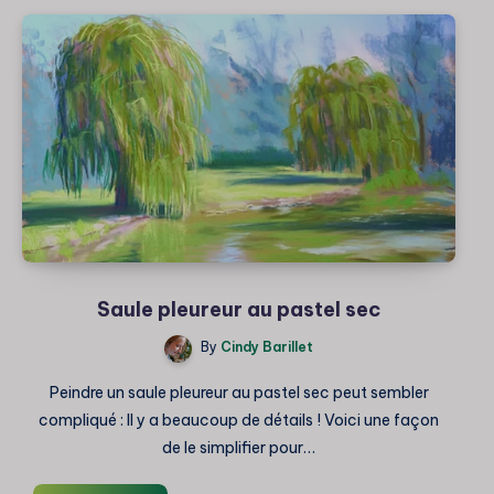
blé
au
pastel
en
plein
air
Saule pleureur au pastel sec
By
Cindy Barillet
Peindre un saule pleureur au pastel sec peut sembler
compliqué : Il y a beaucoup de détails ! Voici une façon
de le simplifier pour…