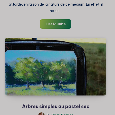
attarde, en raison de la nature de ce médium. En effet, il
ne se…
Comment
Lire la suite
faire
des
ombres
au
pastel
sec
?
Arbres simples au pastel sec