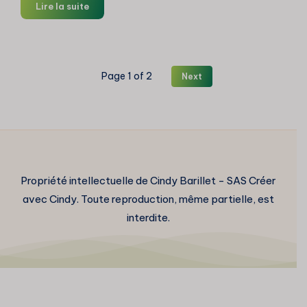
Saule
Lire la suite
pleureur
au
pastel
sec
Page 1 of 2
Next
Propriété intellectuelle de Cindy Barillet - SAS Créer
avec Cindy. Toute reproduction, même partielle, est
interdite.