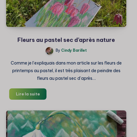
Fleurs au pastel sec d’après nature
By
Cindy Barillet
Comme je l’expliquais dans mon article sur les fleurs de
printemps au pastel, il est très plaisant de peindre des
fleurs au pastel sec d’après…
Fleurs
Lire la suite
au
pastel
sec
d’après
nature