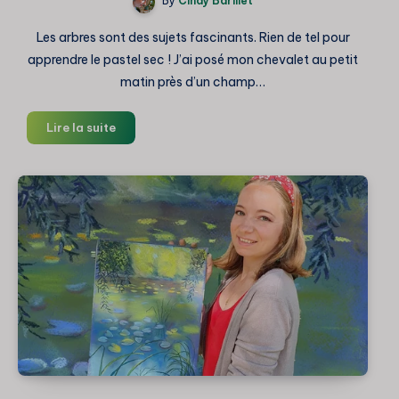
By
Cindy Barillet
Les arbres sont des sujets fascinants. Rien de tel pour
apprendre le pastel sec ! J’ai posé mon chevalet au petit
matin près d’un champ…
Arbres
Lire la suite
simples
au
pastel
sec