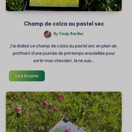
Champ de colza au pastel sec
By
Cindy Barillet
J’ai réalisé ce champ de colza au pastel sec en plein air,
profitant d’une journée de printemps ensoleillée pour
sortir mon chevalet. Je ne suis…
Champ
Lire la suite
de
colza
au
pastel
sec