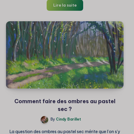
Peindre
Lire la suite
impressionniste
au
pastel
sec
:
Mon
expérience
et
mes
astuces
Comment faire des ombres au pastel
sec ?
By
Cindy Barillet
La question des ombres au pastel sec mérite que l’on s’y