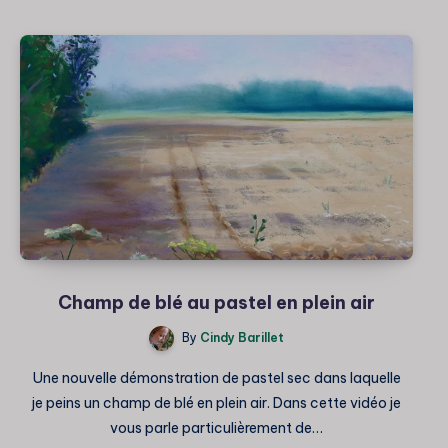
au
pastel
sec
d’après
nature
Champ de blé au pastel en plein air
By
Cindy Barillet
Une nouvelle démonstration de pastel sec dans laquelle
je peins un champ de blé en plein air. Dans cette vidéo je
vous parle particulièrement de…