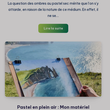
La question des ombres au pastel sec mérite que l’on s’y
attarde, en raison de la nature de ce médium. En effet, il
ne se…
Comment
Lire la suite
faire
des
ombres
au
pastel
sec
?
Pastel en plein air : Mon matériel