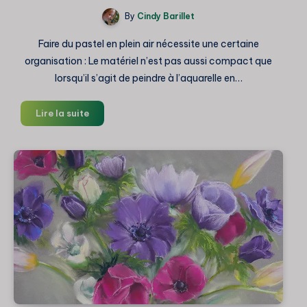
By
Cindy Barillet
Faire du pastel en plein air nécessite une certaine
organisation : Le matériel n’est pas aussi compact que
lorsqu’il s’agit de peindre à l’aquarelle en…
Pastel
Lire la suite
en
plein
air
:
Mon
matériel