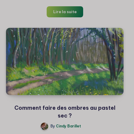
Peindre
Lire la suite
impressionniste
au
pastel
sec
:
Mon
expérience
et
mes
astuces
Comment faire des ombres au pastel
sec ?
By
Cindy Barillet