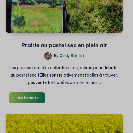
Prairie au pastel sec en plein air
By
Cindy Barillet
Les prairies font d’excellents sujets, même pour débuter
au pastel sec ! Elles sont relativement faciles à trouver,
peuvent être traitées de mille et une…
Prairie
Lire la suite
au
pastel
sec
en
plein