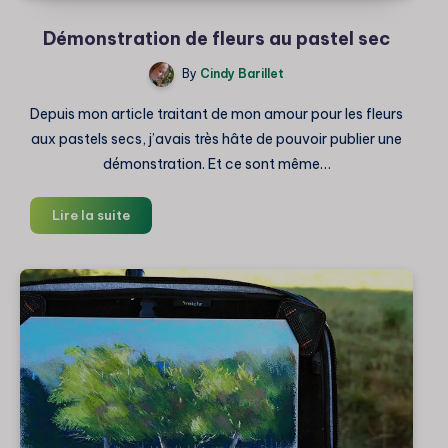
Démonstration de fleurs au pastel sec
By
Cindy Barillet
Depuis mon article traitant de mon amour pour les fleurs
aux pastels secs, j’avais très hâte de pouvoir publier une
démonstration. Et ce sont même…
Démonstration
Lire la suite
de
fleurs
au
pastel
sec