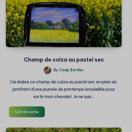
air
Champ de colza au pastel sec
By
Cindy Barillet
J’ai réalisé ce champ de colza au pastel sec en plein air,
profitant d’une journée de printemps ensoleillée pour
sortir mon chevalet. Je ne suis…
Champ
Lire la suite
de
colza
au