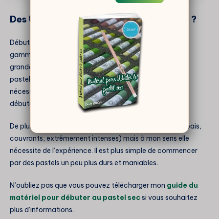
Des Unison pour
apprendre le pastel sec
?
Débuter dans l’art du pastel avec du matériel haut de
gamme semble risqué. Le prix des pastels varie
grandement, et clairement, les Unison font partie des
pastels coûteux. Ce ne sont pas les plus chers, mais ils
nécessitent un investissement rédhibitoire pour les
débutants.
De plus, leur texture très tendre est leur force (ils sont épais,
couvrants, extrêmement intenses) mais à mon sens elle
nécessite de l’expérience. Il est plus simple de commencer
par des pastels un peu plus durs et maniables.
N’oubliez pas que vous pouvez télécharger mon
guide du
matériel pour débuter au pastel sec
si vous souhaitez
plus d’informations.