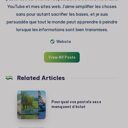
YouTube et mes sites web. J'aime simplifier les choses
sans pour autant sacrifier les bases, et je suis
persuadée que tout le monde peut apprendre à peindre
lorsque les informations sont bien transmises.
Website
View All Posts
Related Articles
Pourquoi
vos
Pourquoi vos pastels secs
manquent d’éclat
pastels
secs
manquent