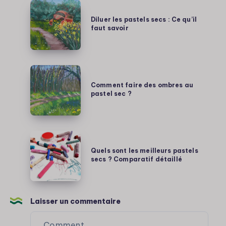
d’éclat
Diluer
les
Diluer les pastels secs : Ce qu’il
faut savoir
pastels
secs
:
Ce
Comment
qu’il
faire
Comment faire des ombres au
faut
pastel sec ?
des
savoir
ombres
au
pastel
Quels
sec
sont
Quels sont les meilleurs pastels
?
secs ? Comparatif détaillé
les
meilleurs
pastels
secs
Laisser un commentaire
?
Comparatif